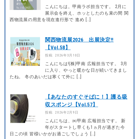
こんにちは。甲南ラボ担当です。 2月に
展示会を終え、ホッとしたのも束の間 関
西物流展の用意を現在進行形で 進め […]
関西物流展2026 出展決定!!
【Vol.58】
投稿: 2026年3月10日
こんにちは!(株)甲南 広報担当です。 3月
に入り、やっと暖かな日が続いてきまし
たね。 冬のあいだは寒くて外に […]
【あなたのすぐそばに！】護る吸
収スポンジ【Vol.57】
投稿: 2026年2月9日
こんにちは、㈱甲南 広報担当です。 新
年がスタートし早くも1ヵ月が過ぎた今
日この頃 皆様いかがお過ごしでしょう […]