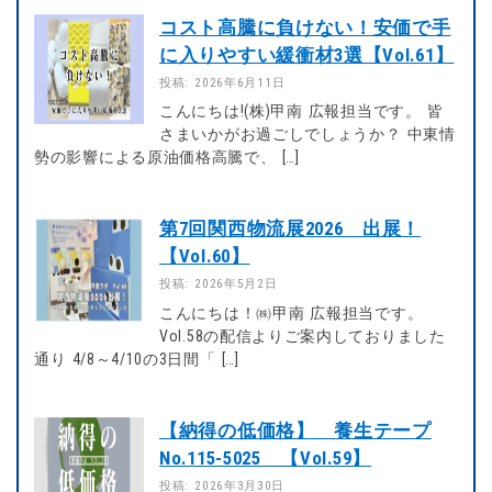
コスト高騰に負けない！安価で手
に入りやすい緩衝材3選【Vol.61】
投稿: 2026年6月11日
こんにちは!(株)甲南 広報担当です。 皆
さまいかがお過ごしでしょうか？ 中東情
勢の影響による原油価格高騰で、 […]
第7回関西物流展2026 出展！
【Vol.60】
投稿: 2026年5月2日
こんにちは！㈱甲南 広報担当です。
Vol.58の配信よりご案内しておりました
通り 4/8～4/10の3日間「 […]
【納得の低価格】 養生テープ
No.115-5025 【Vol.59】
投稿: 2026年3月30日