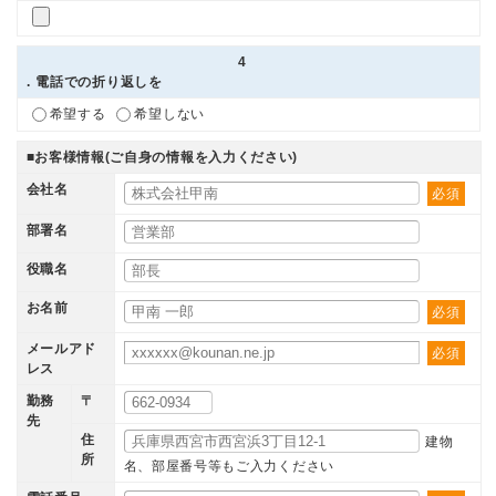
4
. 電話での折り返しを
希望する
希望しない
■お客様情報(ご自身の情報を入力ください)
会社名
必須
部署名
役職名
お名前
必須
メールアド
必須
レス
勤務
〒
先
住
建物
所
名、部屋番号等もご入力ください