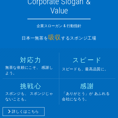
Corporate Slogan &
Value
企業スローガン & 行動指針
吸収
日本一無茶を
するスポンジ工場
対応力
スピード
無茶な依頼にこそ、
感謝し
スピードも、最高品質に。
よう。
挑戦心
感謝
スポンジも、
スポンジじゃ
「ありがとう」が
あふれる
ないことも。
会社になろう。
詳しくはこちら