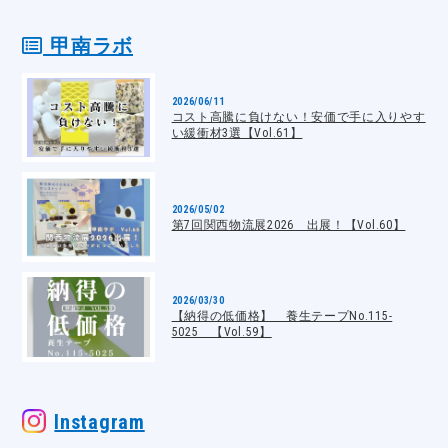
甲南ラボ
2026/06/11
コスト高騰に負けない！安価で手に入りやす
い緩衝材3選【Vol.61】
2026/05/02
第7回関西物流展2026 出展！【Vol.60】
2026/03/30
【納得の低価格】 養生テープNo.115-
5025 【Vol.59】
Instagram