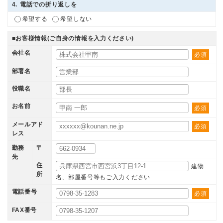
4
. 電話での折り返しを
希望する
希望しない
■お客様情報(ご自身の情報を入力ください)
会社名
必須
部署名
役職名
お名前
必須
メールアド
必須
レス
勤務
〒
先
住
建物
所
名、部屋番号等もご入力ください
電話番号
必須
FAX番号