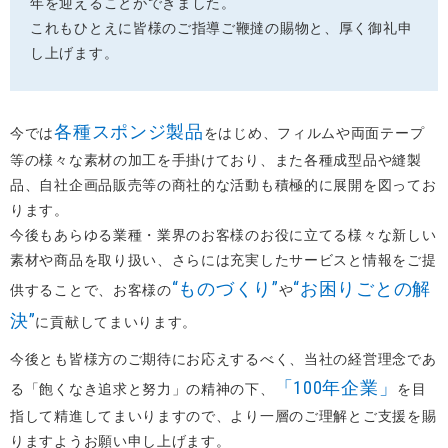
年を迎えることができました。
これもひとえに皆様のご指導ご鞭撻の賜物と、厚く御礼申
し上げます。
各種スポンジ製品
今では
をはじめ、フィルムや両面テープ
等の様々な素材の加工を手掛けており、また各種成型品や縫製
品、自社企画品販売等の商社的な活動も積極的に展開を図ってお
ります。
今後もあらゆる業種・業界のお客様のお役に立てる様々な新しい
素材や商品を取り扱い、さらには充実したサービスと情報をご提
“ものづくり”
“お困りごとの解
供することで、お客様の
や
決”
に貢献してまいります。
今後とも皆様方のご期待にお応えするべく、当社の経営理念であ
「100年企業」
る「飽くなき追求と努力」の精神の下、
を目
指して精進してまいりますので、より一層のご理解とご支援を賜
りますようお願い申し上げます。