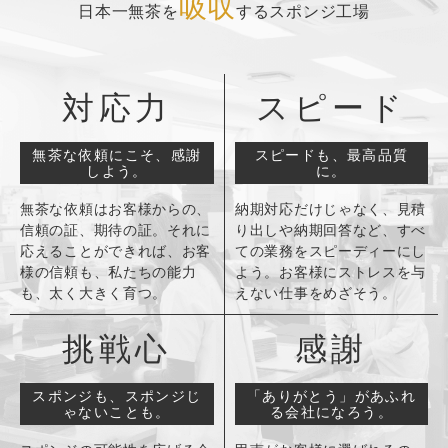
吸収
日本一無茶を
するスポンジ工場
対応力
スピード
無茶な依頼にこそ、感謝
スピードも、最高品質
しよう。
に。
無茶な依頼はお客様からの、
納期対応だけじゃなく、見積
信頼の証、期待の証。
それに
り出しや納期回答など、すべ
応えることができれば、お客
ての業務をスピーディーにし
様の信頼も、私たちの能力
よう。お客様にストレスを与
も、太く大きく育つ。
えない仕事をめざそう。
挑戦心
感謝
スポンジも、スポンジじ
「ありがとう」があふれ
ゃないことも。
る会社になろう。