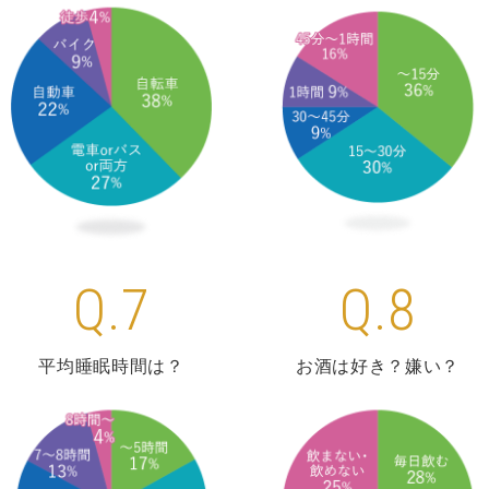
Q.7
Q.8
平均睡眠時間は？
お酒は好き？嫌い？