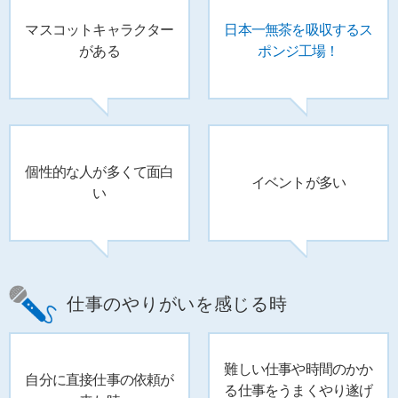
マスコット
キャラクター
日本一
無茶を吸収する
ス
がある
ポンジ工場！
個性的な人が
多くて面白
イベントが多い
い
仕事のやりがいを感じる時
難しい仕事や
時間のかか
自分に直接仕事の
依頼が
る仕事を
うまくやり遂げ