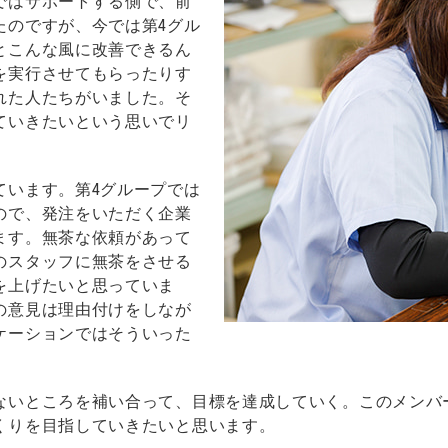
ではサポートする側で、前
たのですが、今では第4グル
とこんな風に改善できるん
を実行させてもらったりす
れた人たちがいました。そ
ていきたいという思いでリ
ています。第4グループでは
ので、発注をいただく企業
ます。無茶な依頼があって
のスタッフに無茶をさせる
を上げたいと思っていま
の意見は理由付けをしなが
ケーションではそういった
ないところを補い合って、目標を達成していく。このメンバ
くりを目指していきたいと思います。