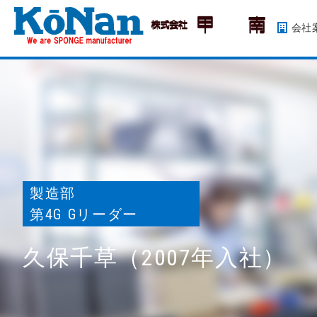
会社
製造部
第4G Gリーダー
久保千草（2007年入社）