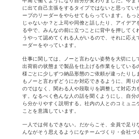
甲南で働くようになり自分が変わりました。今ま
に出て自己主張をするタイプではないと思ってい
ープのリーダーをやらせてもらっています。もっ
じゃないか？と上司や同僚と話したり、アイデア
る中で、みんなの前に立つことに背中を押してく
うやって認めてくれる人がいるので、それに応え
ーダーをやっています。
仕事に関しては、ノーと言わない姿勢を大切にし
出荷前の状態まで製品を仕上げる作業をしている
様ごとに少しずつ納品形態のご依頼が違ったりし
もノーと言わずどうにか対応できるように、周り
のではなく、関わる人や段取りを調整して対応力
す。なるべく色んな人の話を聞くようにし、自分
ら分かりやすく説明する。社内の人とのコミュニ
ことを意識しています。
一人では何もできない。だからこそ、全員で足り
んながそう思えるようになチームづくり・会社づ