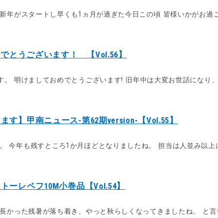
新年がスタートし早くも1ヵ月が過ぎた今日この頃 皆様いかがお過ごし
でとうございます！ 【Vol.56】
。 明けましておめでとうございます! 旧年中は大変お世話になり、誠
甲南ニュース-第62期version-【Vol.55】
。 今年も残すところ1か月ほどとなりましたね。 担当は人並み以上に寒
レペフ10M小巻品【Vol.54】
長かった残暑が落ち着き、やっと秋らしくなってきましたね。 と言いた