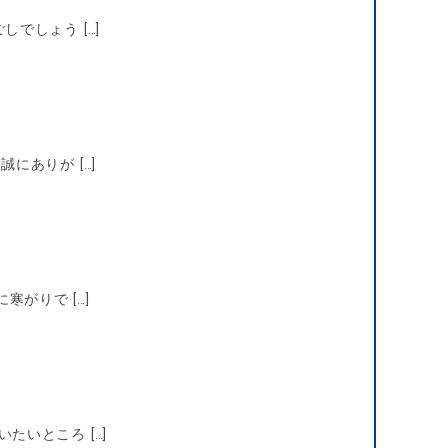
でしょう […]
にありが […]
がりで […]
いところ […]