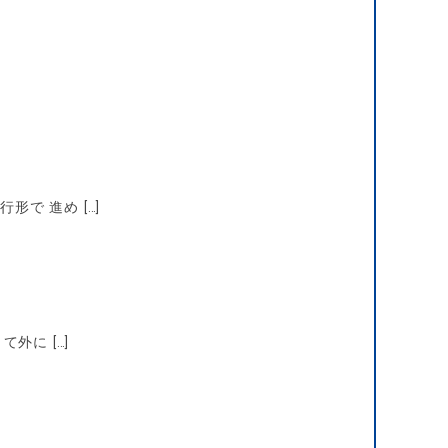
で 進め […]
外に […]