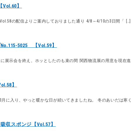
ol.60】
l.58の配信よりご案内しておりました通り 4/8～4/10の3日間「 […]
15-5025 【Vol.59】
に展示会を終え、ホッとしたのも束の間 関西物流展の用意を現在進行形
l.58】
 3月に入り、やっと暖かな日が続いてきましたね。 冬のあいだは寒くて
収スポンジ【Vol.57】