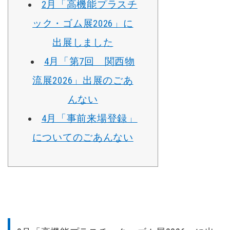
2月「高機能プラスチ
ック・ゴム展2026」に
出展しました
4月「第7回 関西物
流展2026」出展のごあ
んない
4月「事前来場登録」
についてのごあんない