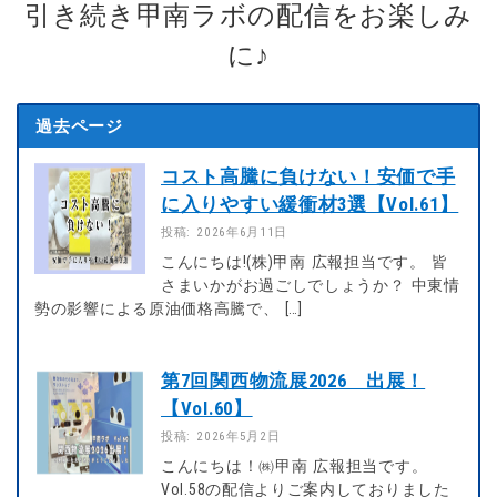
引き続き甲南ラボの配信をお楽しみ
に♪
過去ページ
コスト高騰に負けない！安価で手
に入りやすい緩衝材3選【Vol.61】
投稿: 2026年6月11日
こんにちは!(株)甲南 広報担当です。 皆
さまいかがお過ごしでしょうか？ 中東情
勢の影響による原油価格高騰で、 […]
第7回関西物流展2026 出展！
【Vol.60】
投稿: 2026年5月2日
こんにちは！㈱甲南 広報担当です。
Vol.58の配信よりご案内しておりました