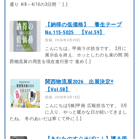
通り 4/8～4/10の3日間「 […]
【納得の低価格】 養生テープ
No.115-5025 【Vol.59】
投稿: 2026年3月30日
こんにちは。甲南ラボ担当です。 2月に
展示会を終え、ホッとしたのも束の間 関
西物流展の用意を現在進行形で 進め […]
関西物流展2026 出展決定!!
【Vol.58】
投稿: 2026年3月10日
こんにちは!(株)甲南 広報担当です。 3月
に入り、やっと暖かな日が続いてきまし
たね。 冬のあいだは寒くて外に […]
【あなたのすぐそばに！】護る吸