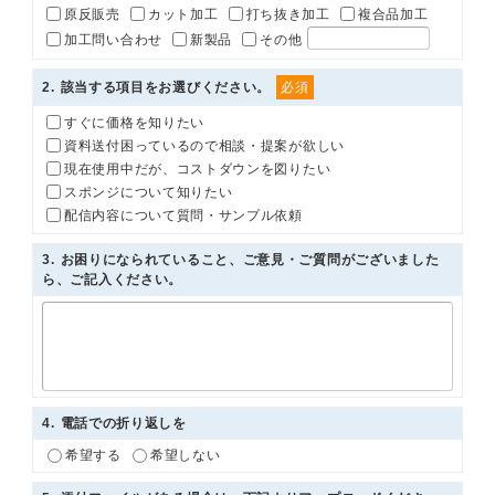
原反販売
カット加工
打ち抜き加工
複合品加工
加工問い合わせ
新製品
その他
2
. 該当する項目をお選びください。
必須
すぐに価格を知りたい
資料送付困っているので相談・提案が欲しい
現在使用中だが、コストダウンを図りたい
スポンジについて知りたい
配信内容について質問・サンプル依頼
3
. お困りになられていること、ご意見・ご質問がございました
ら、ご記入ください。
4
. 電話での折り返しを
希望する
希望しない