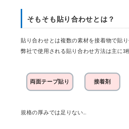
①両面テープ貼り
そもそも貼り合わせとは？
②接着剤
③熱溶着
貼り合わせとは複数の素材を接着物で貼り
強度・見た目の比較
弊社で使用される貼り合わせ方法は主に3
まとめ(表にて丸わかり！)
プレゼント応募
両面テープ貼り
接着剤
規格の厚みでは足りない…