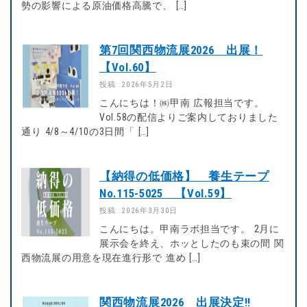
勢の影響による原油価格高騰で、 […]
第7回関西物流展2026 出展！
【Vol.60】
投稿: 2026年5月2日
こんにちは！㈱甲南 広報担当です。
Vol.58の配信よりご案内しておりました
通り 4/8～4/10の3日間「 […]
【納得の低価格】 養生テープ
No.115-5025 【Vol.59】
投稿: 2026年3月30日
こんにちは。甲南ラボ担当です。 2月に
展示会を終え、ホッとしたのも束の間 関
西物流展の用意を現在進行形で 進め […]
関西物流展2026 出展決定!!