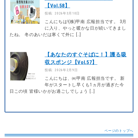
【Vol.58】
投稿: 2026年3月10日
こんにちは!(株)甲南 広報担当です。 3月
に入り、やっと暖かな日が続いてきまし
たね。 冬のあいだは寒くて外に […]
【あなたのすぐそばに！】護る吸
収スポンジ【Vol.57】
投稿: 2026年2月9日
こんにちは、㈱甲南 広報担当です。 新
年がスタートし早くも1ヵ月が過ぎた今
日この頃 皆様いかがお過ごしでしょう […]
ページのトップへ