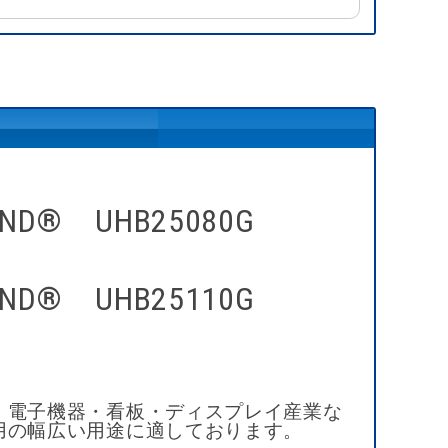
OND® UHB25080G
OND® UHB25110G
・電子機器・看板・ディスプレイ産業な
用の幅広い用途に適しております。