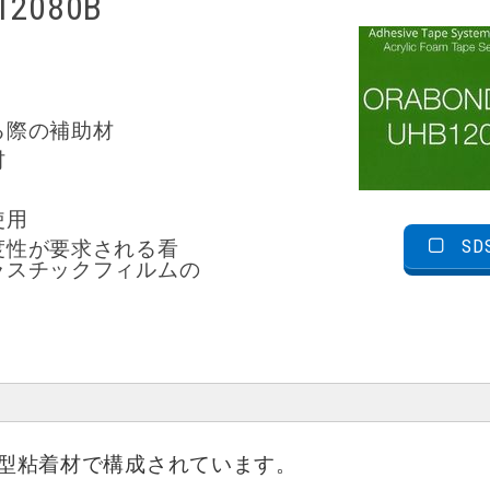
2080B
る際の補助材
材
使用
S
度性が要求される看
ラスチックフィルムの
型粘着材で構成されています。